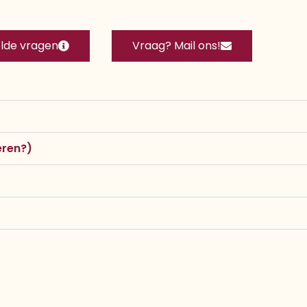
lde vragen
Vraag? Mail ons!
eren?)