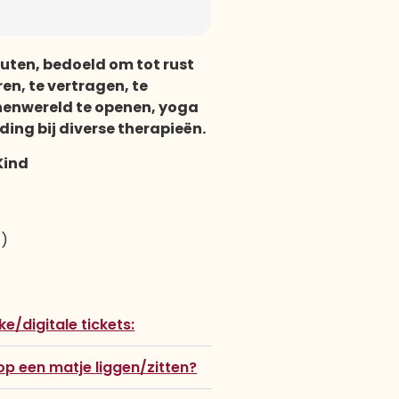
uten, bedoeld om tot rust
en, te vertragen, te
nenwereld te openen, yoga
ding bij diverse therapieën.
Kind
E)
e/digitale tickets:
op een matje liggen/zitten?