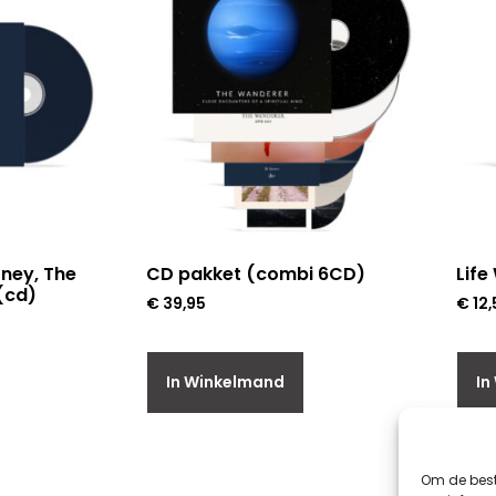
rney, The
CD pakket (combi 6CD)
Life
(cd)
€
39,95
€
12,
In Winkelmand
In
Om de best