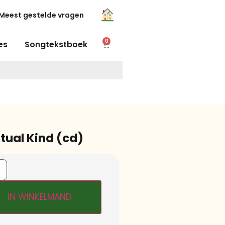
Meest gestelde vragen
0
es
Songtekstboek
itual Kind (cd)
IN WINKELMAND