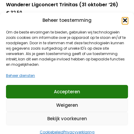
Wanderer Ligconcert Trinitas (31 oktober ’26)
€
32,50
Beheer toestemming
Om de beste ervaringen te bieden, gebruiken wij technologieën
In Winkelmand
zoals cookies om informatie over je apparaat op te slaan en/of te
raadplegen. Door in te stemmen met deze technologieën kunnen
wij gegevens zoals surfgedrag of unieke ID's op deze site
verwerken. Als je geen toestemming geeft of uw toestemming
intrekt, kan dit een nadelige invloed hebben op bepaalde functies
en mogelijkheden.
Beheer diensten
Klantenservice
Algemene voorwaarden
Accepteren
Privacy Policy
Retourneren
Weigeren
© 2014 – 2026 – thewanderer4music.shop
Onderdeel van thewanderermusic.com
Bekijk voorkeuren
Cookiebeleid
Privacyverklaring