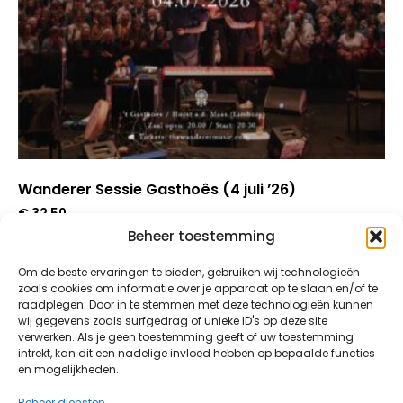
Wanderer Sessie Gasthoês (4 juli ’26)
€
32,50
Beheer toestemming
Om de beste ervaringen te bieden, gebruiken wij technologieën
In Winkelmand
zoals cookies om informatie over je apparaat op te slaan en/of te
raadplegen. Door in te stemmen met deze technologieën kunnen
wij gegevens zoals surfgedrag of unieke ID's op deze site
verwerken. Als je geen toestemming geeft of uw toestemming
intrekt, kan dit een nadelige invloed hebben op bepaalde functies
en mogelijkheden.
Beheer diensten