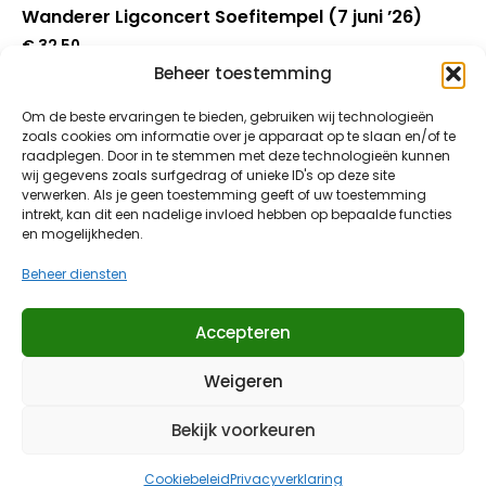
Wanderer Ligconcert Soefitempel (7 juni ’26)
€
32,50
Beheer toestemming
Om de beste ervaringen te bieden, gebruiken wij technologieën
In Winkelmand
zoals cookies om informatie over je apparaat op te slaan en/of te
raadplegen. Door in te stemmen met deze technologieën kunnen
wij gegevens zoals surfgedrag of unieke ID's op deze site
verwerken. Als je geen toestemming geeft of uw toestemming
intrekt, kan dit een nadelige invloed hebben op bepaalde functies
en mogelijkheden.
Beheer diensten
Klantenservice
Algemene voorwaarden
Accepteren
Privacy Policy
Retourneren
Weigeren
© 2014 – 2026 – thewanderer4music.shop
Onderdeel van thewanderermusic.com
Bekijk voorkeuren
Cookiebeleid
Privacyverklaring