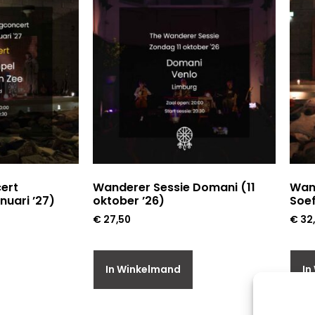
ert
Wanderer Sessie Domani (11
Wan
nuari ’27)
oktober ’26)
Soef
€
27,50
€
32
In Winkelmand
In