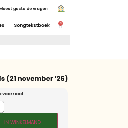
Meest gestelde vragen
0
es
Songtekstboek
s (21 november ’26)
p voorraad
IN WINKELMAND